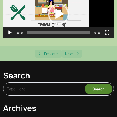
1. 营养免疫饮� …
播
放
2. 世界早餐的� …
器
3. 素食早餐的� …
00:00
05:05
4. 面食的现状� …
5. 牛奶的内幕
Previous
Next
6. 油的危害P1
7. 动物性饮食P1
Search
8何谓是酸性食� …
9什么是糖
10不吃早餐会如 …
Archives
11早餐总结