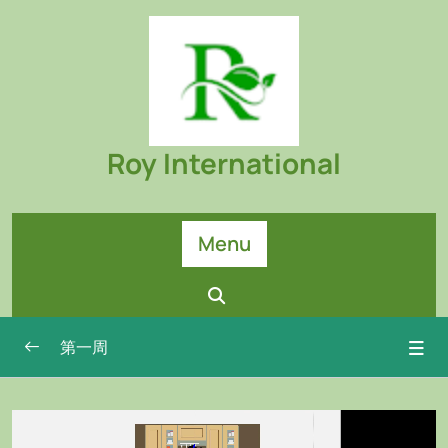
Skip
to
content
Roy International
Menu
第一周
早餐系列
0/11
视
频