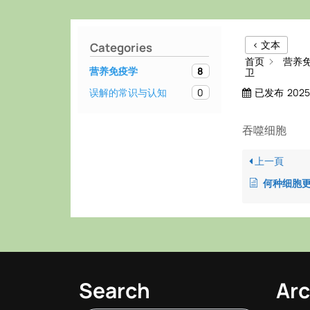
< 文本
Categories
首页
营养
8
营养免疫学
卫
0
已发布
202
误解的常识与认知
吞噬细胞
上一頁
何种细胞更
Search
Arc