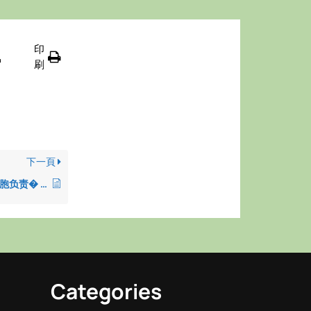
印
护
刷
下一頁
胞负责� …
Categories