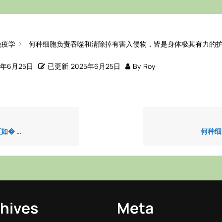
免疫学
何种细胞负责吞噬和清除掉有害入侵物，皆是身体极其有力的
5年6月25日
已更新
2025年6月25日
By
Roy
如� …
何种细
hives
Meta