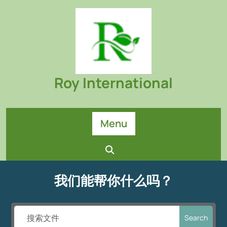
Skip
to
content
Roy International
Menu
我们能帮你什么吗？
Search